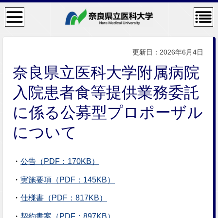
検
コン
索・
テン
共通
ツメ
メニ
ニュ
ュー
ー
更新日：2026年6月4日
奈良県立医科大学附属病院
入院患者食等提供業務委託
に係る公募型プロポーザル
について
・
公告（PDF：170KB）
・
実施要項（PDF：145KB）
・
仕様書（PDF：817KB）
・
契約書案（PDF：897KB）