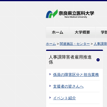
ホーム
大学概要
学部・
ホーム
>
関連施設・センター
>
人事課障
人事課障害者雇用推進
係
係員の障害区分と担当業務
支援者の皆さんへ
イベント紹介