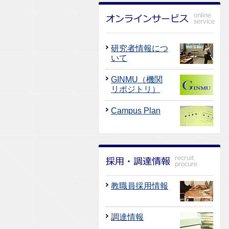
研究者情報につ
いて
GINMU（機関
リポジトリ）
Campus Plan
教職員採用情報
調達情報