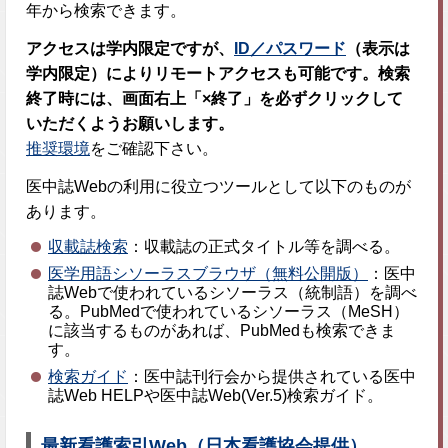
年から検索できます。
アクセスは学内限定ですが、
ID／パスワード
（表示は
学内限定）によりリモートアクセスも可能です。
検索
終了時には、画面右上「×終了」を必ずクリックして
いただくようお願いします。
推奨環境
をご確認下さい。
医中誌Webの利用に役立つツールとして以下のものが
あります。
収載誌検索
：収載誌の正式タイトル等を調べる。
医学用語シソーラスブラウザ（無料公開版）
：医中
誌Webで使われているシソーラス（統制語）を調べ
る。PubMedで使われているシソーラス（MeSH）
に該当するものがあれば、PubMedも検索できま
す。
検索ガイド
：医中誌刊行会から提供されている医中
誌Web HELPや医中誌Web(Ver.5)検索ガイド。
最新看護索引Web（日本看護協会提供）