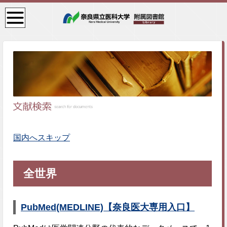
検
索・
共通
メニ
ュー
国内へスキップ
全世界
PubMed(MEDLINE)【奈良医大専用入口】