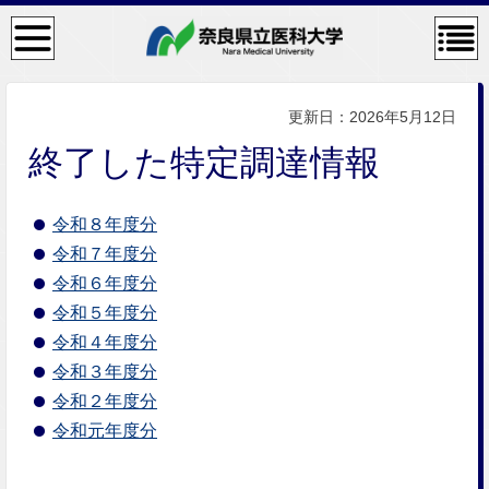
検
コン
索・
テン
共通
ツメ
メニ
ニュ
ュー
ー
更新日：2026年5月12日
終了した特定調達情報
令和８年度分
令和７年度分
令和６年度分
令和５年度分
令和４年度分
令和３年度分
令和２年度分
令和元年度分