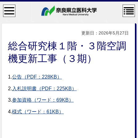
検
コン
索・
テン
共通
ツメ
メニ
ニュ
ュー
ー
更新日：2026年5月27日
総合研究棟１階・３階空調
機更新工事（３期）
1.
公告（PDF：228KB）
2.
入札説明書（PDF：225KB）
3.
参加資格（ワード：69KB）
4.
様式（ワード：61KB）