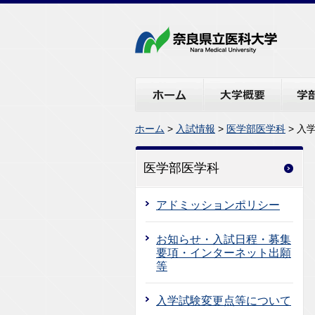
ホーム
大学概要
学部・
ホーム
>
入試情報
>
医学部医学科
> 入
医学部医学科
アドミッションポリシー
お知らせ・入試日程・募集
要項・インターネット出願
等
入学試験変更点等について