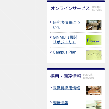
研究者情報につ
いて
GINMU（機関
リポジトリ）
Campus Plan
教職員採用情報
調達情報