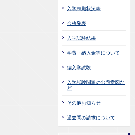
入学志願状況等
合格発表
入学試験結果
学費・納入金等について
編入学試験
入学試験問題の出題意図な
ど
その他お知らせ
過去問の請求について