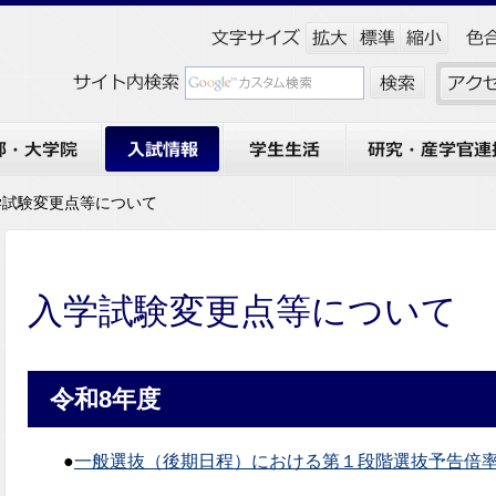
大学院
入試情報
学生生活
研究・産学官連携
学試験変更点等について
入学試験変更点等について
令和8年度
●
一般選抜（後期日程）における第１段階選抜予告倍率