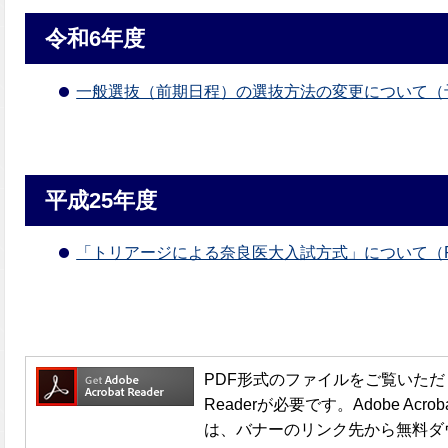
令和6年度
一般選抜（前期日程）の選抜方法の変更について（
平成25年度
「トリアージによる奈良医大入試方式」について（P
PDF形式のファイルをご覧いただく場合
Readerが必要です。Adobe Acro
は、バナーのリンク先から無料ダ