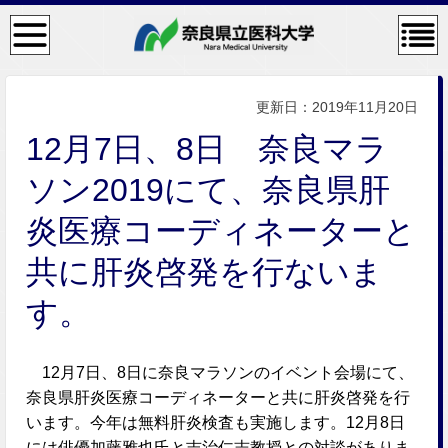
検
コン
索・
テン
共通
ツメ
メニ
ニュ
ュー
ー
更新日：2019年11月20日
12月7日、8日 奈良マラ
ソン2019にて、奈良県肝
炎医療コーディネーターと
共に肝炎啓発を行ないま
す。
12月7日、8日に奈良マラソンのイベント会場にて、
奈良県肝炎医療コーディネーターと共に肝炎啓発を行
います。今年は無料肝炎検査も実施します。12月8日
には俳優加藤雅也氏と吉治仁志教授との対談がありま