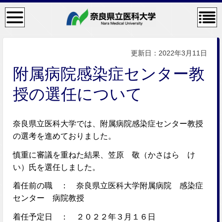
検
コン
索・
テン
共通
ツメ
メニ
ニュ
ュー
ー
更新日：2022年3月11日
附属病院感染症センター教
授の選任について
奈良県立医科大学では、附属病院感染症センター教授
の選考を進めておりました。
慎重に審議を重ねた結果、笠原 敬（かさはら け
い）氏を選任しました。
着任前の職 ： 奈良県立医科大学附属病院 感染症
センター 病院教授
着任予定日 ： ２０２２年３月１６日