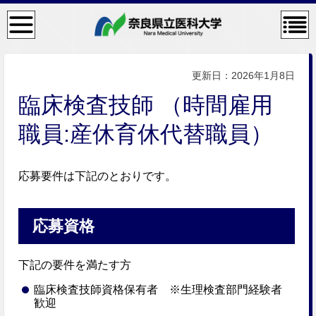
検
コン
索・
テン
共通
ツメ
メニ
ニュ
ュー
ー
更新日：2026年1月8日
臨床検査技師 （時間雇用
職員:産休育休代替職員）
応募要件は下記のとおりです。
応募資格
下記の要件を満たす方
臨床検査技師資格保有者 ※生理検査部門経験者
歓迎