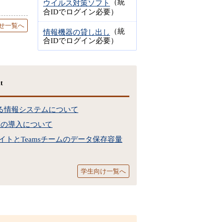
（統
ウイルス対策ソフト
合IDでログイン必要）
せ一覧へ
（統
情報機器の貸し出し
合IDでログイン必要）
t
る情報システムについて
素認証の導入について
ePointサイトとTeamsチームのデータ保存容量
学生向け一覧へ