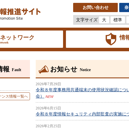
お問い合わせ
奈
文字サイズ
大
標準
ネットワーク
情
etwork
情報
お知らせ
Fault
Notice
2026年7月29日
令和８年度事務用共通端末の使用状況確認につ
会）
ナンス情報一覧へ
2026年6月15日
令和８年度情報セキュリティ内部監査の実施に
2026年2月25日