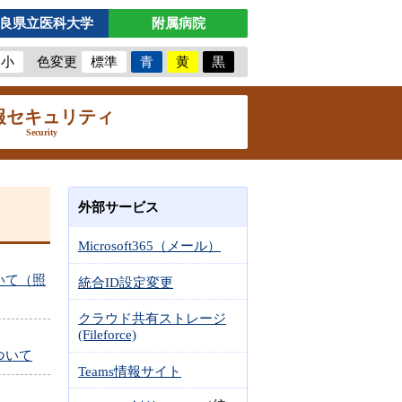
良県立医科大学
附属病院
小
色変更
標準
青
黄
黒
報セキュリティ
Security
外部サービス
Microsoft365（メール）
いて（照
統合ID設定変更
クラウド共有ストレージ
(Fileforce)
ついて
Teams情報サイト