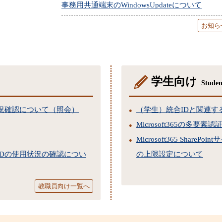
事務用共通端末のWindowsUpdateについて
お知ら
学生向け
Studen
況確認について（照会）
（学生）統合IDと関連す
Microsoft365の多要
Microsoft365 Shar
IDの使用状況の確認につい
の上限設定について
教職員向け一覧へ