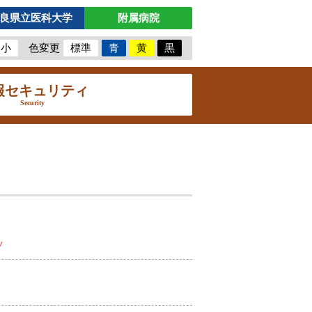
良県立医科大学
附属病院
小
色変更
標準
青
黄
黒
報セキュリティ
Security