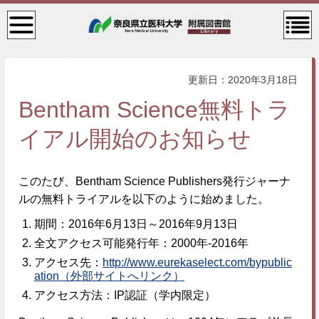
検
コン
索・
テン
共通
ツメ
メニ
ニュ
ュー
ー
更新日：2020年3月18日
Bentham Science無料トラ
イアル開始のお知らせ
このたび、Bentham Science Publishers発行ジャーナ
ルの無料トライアルを以下のように始めました。
期間：2016年6月13日～2016年9月13日
全文アクセス可能発行年：2000年-2016年
アクセス先：
http://www.eurekaselect.com/bypublic
ation（外部サイトへリンク）
アクセス方法：IP認証（学内限定）