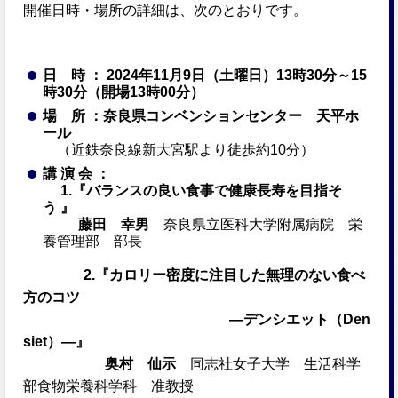
開催日時・場所の詳細は、次のとおりです。
日 時 ： 2024年11月9日（土曜日）13時30分～15
時30分（開場13時00分）
場 所 ：奈良県コンベンションセンター
天平ホ
ール
（近鉄奈良線新大宮駅より徒歩約10分）
講 演 会 ：
1.『バランスの良い食事で健康長寿を目指そ
う 』
藤田 幸男
奈良県立医科大学附属病院 栄
養管理部 部長
2.『カロリー密度に注目した無理のない食べ
方のコツ
―デンシエット（Den
siet）―』
奥村 仙示
同志社女子大学 生活科学
部食物栄養科学科 准教授