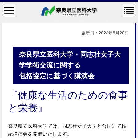
検
コン
索・
テン
共通
ツメ
メニ
ニュ
ュー
ー
更新日：2024年8月20日
奈良県立医科大学・同志社女子大
学学術交流に関する
包括協定に基づく講演会
『健康な生活のための食事
と栄養』
奈良県立医科大学では、同志社女子大学と合同にて標
記講演会を開催いたします。