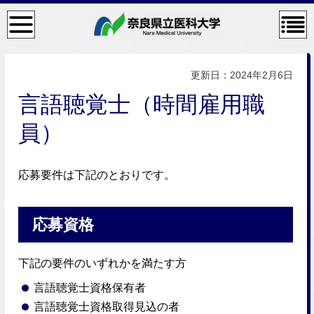
検
コン
索・
テン
共通
ツメ
メニ
ニュ
ュー
ー
更新日：2024年2月6日
言語聴覚士（時間雇用職
員）
応募要件は下記のとおりです。
応募資格
下記の要件のいずれかを満たす方
言語聴覚士資格保有者
言語聴覚士資格取得見込の者