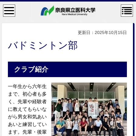
検
コン
索・
テン
共通
ツメ
メニ
ニュ
ュー
ー
更新日：2025年10月15日
バドミントン部
クラブ紹介
一年生から六年生
まで、初心者も多
く、先輩や経験者
に教えてもらいな
がら男女和気あい
あいと練習してい
ます。先輩・後輩