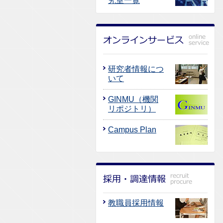
究室一覧
研究者情報につ
いて
GINMU（機関
リポジトリ）
Campus Plan
教職員採用情報