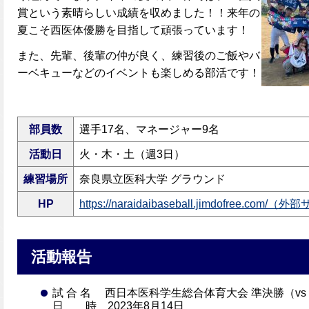
賞という素晴らしい成績を収めました！！来年の
夏こそ西医体優勝を目指して頑張っています！
また、先輩、後輩の仲が良く、練習後のご飯やバ
ーベキューなどのイベントも楽しめる部活です！
部員数
選手17名、マネージャー9名
活動日
火・木・土（週3日）
練習場所
奈良県立医科大学 グラウンド
HP
https://naraidaibaseball.jimdofree.co
活動報告
試 合 名 西日本医科学生総合体育大会 準決勝（vs
日 時 2023年8月14日