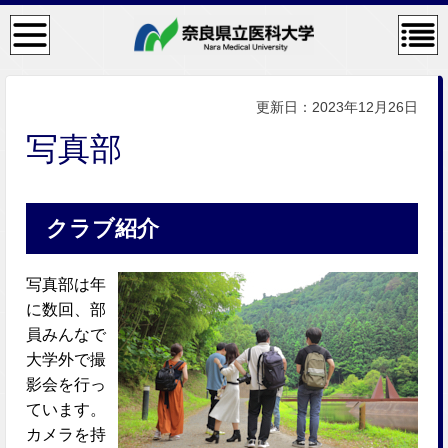
検
コン
索・
テン
共通
ツメ
メニ
ニュ
ュー
ー
更新日：2023年12月26日
写真部
クラブ紹介
写真部は年
に数回、部
員みんなで
大学外で撮
影会を行っ
ています。
カメラを持