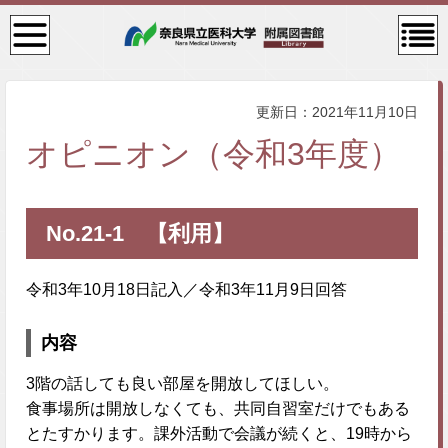
検
コン
索・
テン
共通
ツメ
メニ
ニュ
ュー
ー
更新日：2021年11月10日
オピニオン（令和3年度）
No.21-1 【利用】
令和3年10月18日記入／令和3年11月9日回答
内容
3階の話しても良い部屋を開放してほしい。
食事場所は開放しなくても、共同自習室だけでもある
とたすかります。課外活動で会議が続くと、19時から