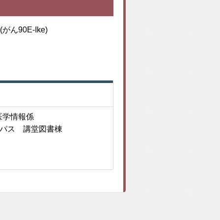
90E-Ike)
医学情報係
ャンパス 講堂図書棟