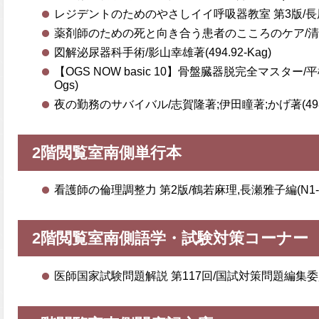
レジデントのためのやさしイイ呼吸器教室 第3版/長尾大志
薬剤師のための死と向き合う患者のこころのケア/清水研著(
図解泌尿器科手術/影山幸雄著(494.92-Kag)
【OGS NOW basic 10】骨盤臓器脱完全マスター/平
Ogs)
夜の勤務のサバイバル/志賀隆著;伊田瞳著;かげ著(498.1
2階閲覧室南側単行本
看護師の倫理調整力 第2版/鶴若麻理,長瀬雅子編(N1-T
2階閲覧室南側語学・試験対策コーナー
医師国家試験問題解説 第117回/国試対策問題編集委員会編