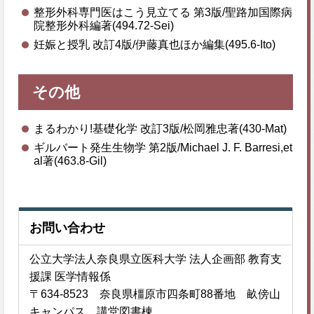
整形外科専門医はこう見立てる 第3版/聖路加国際病
院整形外科編著(494.72-Sei)
妊娠と授乳 改訂4版/伊藤真也ほか編集(495.6-Ito)
その他
まるわかり!基礎化学 改訂3版/松岡雅忠著(430-Mat)
ギルバート発生生物学 第2版/Michael J. F. Barresi,et
al著(463.8-Gil)
お問い合わせ
公立大学法人奈良県立医科大学 法人企画部 教育支
援課 医学情報係
〒634-8523 奈良県橿原市四条町88番地 畝傍山
キャンパス 講堂図書棟