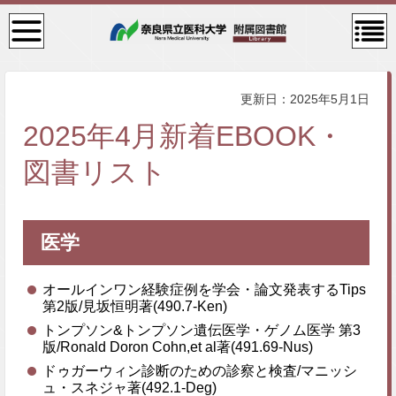
検
コン
索・
テン
共通
ツメ
メニ
ニュ
ュー
ー
更新日：2025年5月1日
2025年4月新着EBOOK・
図書リスト
医学
オールインワン経験症例を学会・論文発表するTips
第2版/見坂恒明著(490.7-Ken)
トンプソン&トンプソン遺伝医学・ゲノム医学 第3
版/Ronald Doron Cohn,et al著(491.69-Nus)
ドゥガーウィン診断のための診察と検査/マニッシ
ュ・スネジャ著(492.1-Deg)