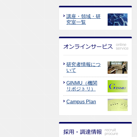
講座・領域・研
究室一覧
研究者情報につ
いて
GINMU（機関
リポジトリ）
Campus Plan