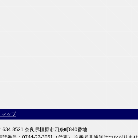
トマップ
〒634-8521 奈良県橿原市四条町840番地
電話番号：0744-22-3051（代表） ※番号非通知はつなが