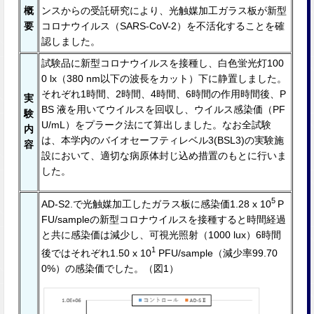
概
ンスからの受託研究により、光触媒加⼯ガラス板が新型
要
コロナウイルス（SARS-CoV-2）を不活化することを確
認しました。
試験品に新型コロナウイルスを接種し、白色蛍光灯100
0 lx（380 nm以下の波⻑をカット）下に静置しました。
それぞれ1時間、2時間、4時間、6時間の作⽤時間後、P
実
BS 液を用いてウイルスを回収し、ウイルス感染価（PF
験
U/mL）をプラーク法にて算出しました。なお全試験
内
は、本学内のバイオセーフティレベル3(BSL3)の実験施
容
設において、適切な病原体封じ込め措置のもとに⾏いま
した。
5
AD-S2.で光触媒加⼯したガラス板に感染価1.28 x 10
P
FU/sampleの新型コロナウイルスを接種すると時間経過
と共に感染価は減少し、可視光照射（1000 lux）6時間
1
後ではそれぞれ1.50 x 10
PFU/sample（減少率99.70
0%）の感染価でした。（図1）