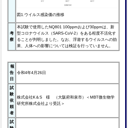
図1.ウイルス感染価の推移
本試験で使⽤したNQ801 100ppmおよび30ppmは、新
考
型コロナウイルス（SARS-CoV-2）をある程度不活化す
察
ることが判明しました。なお、浮遊するウイルスへの効
果、⼈体への影響については検証を⾏っていません。
報
告
令和4年4月26日
日
試
験
株式会社K＆S 様 （大阪府和泉市）＜MBT微生物学
依
研究所株式会社より受託＞
頼
者
試