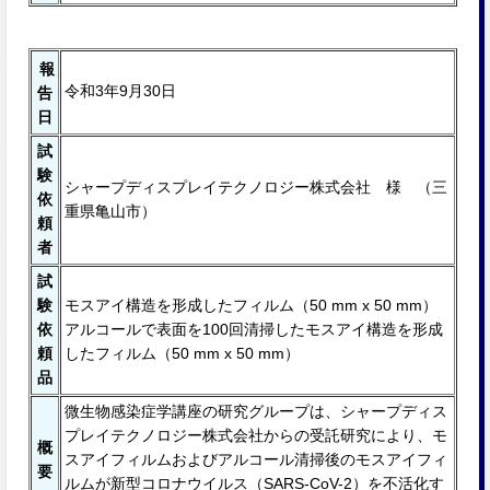
報
令和3年9月30日
告
日
試
験
シャープディスプレイテクノロジー株式会社 様 （三
依
重県亀山市）
頼
者
試
験
モスアイ構造を形成したフィルム（50 mm x 50 mm）
依
アルコールで表⾯を100回清掃したモスアイ構造を形成
頼
したフィルム（50 mm x 50 mm）
品
微生物感染症学講座の研究グループは、シャープディス
プレイテクノロジー株式会社からの受託研究により、モ
概
スアイフィルムおよびアルコール清掃後のモスアイフィ
要
ルムが新型コロナウイルス（SARS-CoV-2）を不活化す