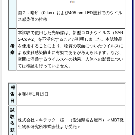
図２．暗所（0 lux）および405 nm LED照射でのウイル
ス感染価の推移
本試験で使用した光触媒は、新型コロナウイルス（SAR
S-CoV-2）を不活化することが判明しました。本試験品
考
を使⽤することにより、物質の表面についたウイルスに
察
よる接触感染防止に有効であるが考えられます。なお、
空間に浮遊するウイルスへの効果、⼈体への影響につい
ては検証を⾏っていません。
報
告
令和4年1月19日
日
試
験
株式会社マキテック 様 （愛知県名古屋市）＜MBT微
依
生物学研究所株式会社より受託＞
頼