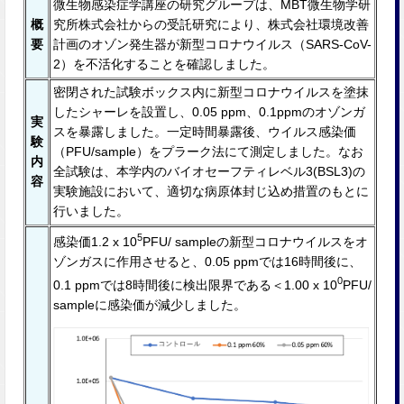
微生物感染症学講座の研究グループは、MBT微生物学研
概
究所株式会社からの受託研究により、株式会社環境改善
要
計画のオゾン発生器が新型コロナウイルス（SARS-CoV-
2）を不活化することを確認しました。
密閉された試験ボックス内に新型コロナウイルスを塗抹
したシャーレを設置し、0.05 ppm、0.1ppmのオゾンガ
実
スを暴露しました。一定時間暴露後、ウイルス感染価
験
（PFU/sample）をプラーク法にて測定しました。なお
内
全試験は、本学内のバイオセーフティレベル3(BSL3)の
容
実験施設において、適切な病原体封じ込め措置のもとに
⾏いました。
5
感染価1.2 x 10
PFU/ sampleの新型コロナウイルスをオ
ゾンガスに作用させると、0.05 ppmでは16時間後に、
0
0.1 ppmでは8時間後に検出限界である＜1.00 x 10
PFU/
sampleに感染価が減少しました。