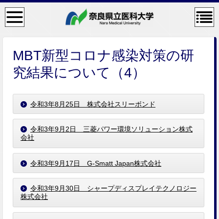
検
コン
索・
テン
共通
ツメ
メニ
ニュ
ュー
ー
MBT新型コロナ感染対策の研
究結果について（4）
令和3年8月25日 株式会社スリーボンド
令和3年9月2日 三菱パワー環境ソリューション株式
会社
令和3年9月17日 G-Smatt Japan株式会社
令和3年9月30日 シャープディスプレイテクノロジー
株式会社