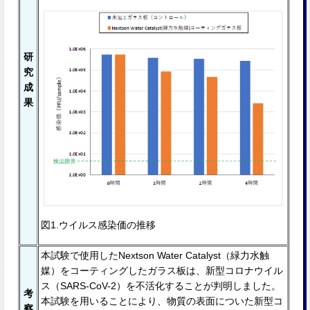
研
究
成
果
図1.ウイルス感染価の推移
本試験で使⽤したNextson Water Catalyst（緑⼒⽔触
媒）をコーティングしたガラス板は、新型コロナウイル
ス（SARS-CoV-2）を不活化することが判明しました。
考
本試験を⽤いることにより、物質の表⾯についた新型コ
察