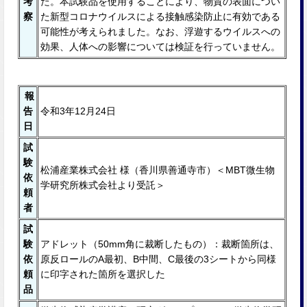
考
た。本試験品を使⽤することにより、物質の表⾯につい
察
た新型コロナウイルスによる接触感染防⽌に有効である
可能性が考えられました。なお、浮遊するウイルスへの
効果、⼈体への影響については検証を⾏っていません。
報
告
令和3年12月24日
日
試
験
松浦産業株式会社 様（香川県善通寺市）＜MBT微生物
依
学研究所株式会社より受託＞
頼
者
試
験
アドレット（50mm⾓に裁断したもの）：裁断箇所は、
依
原反ロールのA最初、B中間、C最後の3シートから同様
頼
に印字された箇所を選択した
品