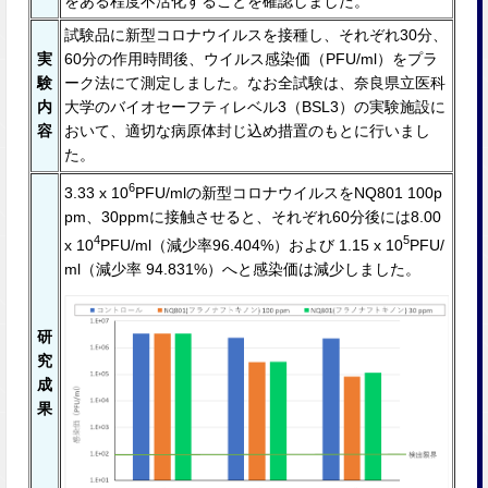
をある程度不活化することを確認しました。
試験品に新型コロナウイルスを接種し、それぞれ30分、
実
60分の作用時間後、ウイルス感染価（PFU/ml）をプラ
験
ーク法にて測定しました。なお全試験は、奈良県立医科
内
大学のバイオセーフティレベル3（BSL3）の実験施設に
容
おいて、適切な病原体封じ込め措置のもとに行いまし
た。
6
3.33 x 10
PFU/mlの新型コロナウイルスをNQ801 100p
pm、30ppmに接触させると、それぞれ60分後には8.00
4
5
x 10
PFU/ml（減少率96.404%）および 1.15 x 10
PFU/
ml（減少率 94.831%）へと感染価は減少しました。
研
究
成
果