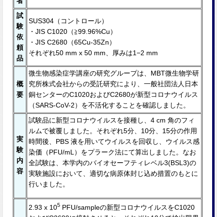
者
試
SUS304（コントロール）
験
・JIS C1020（≧99.96%Cu）
依
・JIS C2680（65Cu-35Zn）
頼
それぞれ50 mm x 50 mm、厚みは1−2 mm
品
微生物感染症学講座の研究グループは、MBT微生物学研
概
究所株式会社からの受託研究により、⼀般社団法⼈⽇本
要
銅センターのC1020およびC2680が新型コロナウイルス
（SARS-CoV-2）を不活化することを確認しました。
試験品に新型コロナウイルスを接種し、4 cm ⾓のフィ
ルムで被覆しました。それぞれ5分、10分、15分の作⽤
実
時間後、PBS 液を用いてウイルスを回収し、ウイルス感
験
染価（PFU/mL）をプラーク法にて算出しました。なお
内
全試験は、本学内のバイオセーフティレベル3(BSL3)の
容
実験施設において、適切な病原体封じ込め措置のもとに
⾏いました。
5
2.93 x 10
PFU/sampleの新型コロナウイルスをC1020