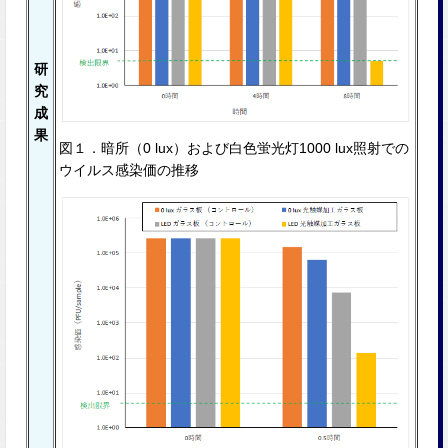
研
究
成
果
図１．暗所（0 lux）および⽩⾊蛍光灯1000 lux照射での
ウイルス感染価の推移