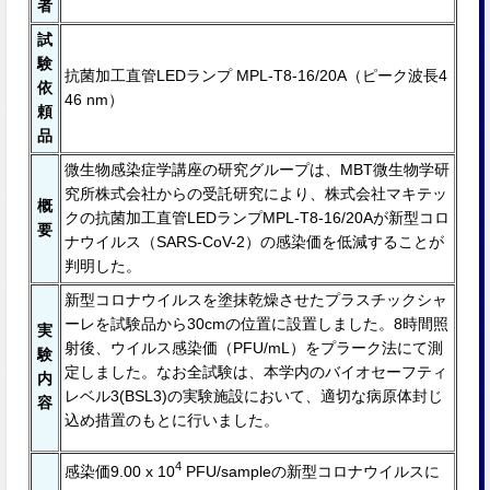
者
試
験
抗菌加⼯直管LEDランプ MPL-T8-16/20A（ピーク波⻑4
依
46 nm）
頼
品
微生物感染症学講座の研究グループは、MBT微生物学研
究所株式会社からの受託研究により、株式会社マキテッ
概
クの抗菌加⼯直管LEDランプMPL-T8-16/20Aが新型コロ
要
ナウイルス（SARS-CoV-2）の感染価を低減することが
判明した。
新型コロナウイルスを塗抹乾燥させたプラスチックシャ
ーレを試験品から30cmの位置に設置しました。8時間照
実
射後、ウイルス感染価（PFU/mL）をプラーク法にて測
験
定しました。なお全試験は、本学内のバイオセーフティ
内
レベル3(BSL3)の実験施設において、適切な病原体封じ
容
込め措置のもとに⾏いました。
4
感染価9.00 x 10
PFU/sampleの新型コロナウイルスに