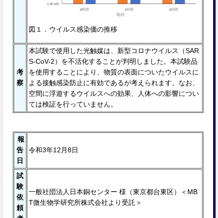
図１．ウイルス感染価の推移
本試験で使用した光触媒は、新型コロナウイルス（SAR
S-CoV-2）を不活化することが判明しました。本試験品
考
を使⽤することにより、物質の表面についたウイルスに
察
よる接触感染防止に有効であるが考えられます。なお、
空間に浮遊するウイルスへの効果、⼈体への影響につい
ては検証を⾏っていません。
報
告
令和3年12月8日
日
試
験
⼀般社団法⼈⽇本銅センター 様（東京都台東区）＜MB
依
T微生物学研究所株式会社より受託＞
頼