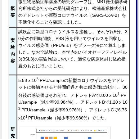
微生物感染症学講座の研究グループは、MBT微生物学研
概
究所株式会社からの受託研究により、松浦産業株式会社
要
のアドレットが新型コロナウイルス（SARS-CoV-2）を
不活化することを確認しました。
試験品に新型コロナウイルスを接種し、それぞれ5分、3
0分の作⽤時間後、PBS 液を用いてウイルスを回収し、
実
ウイルス感染価（PFU/mL）をプラーク法にて算出しま
験
した。なお全試験は、本学内のバイオセーフティレベル
内
3(BSL3)の実験施設において、適切な病原体封じ込め措
容
置のもとに⾏いました。
5
5.58 x 10
PFU/sampleの新型コロナウイルスをアドレ
ットに接触させると時間経過と共に感染価は減少し、30
1
分後の感染価はそれぞれ、アドレットAで8.00 x 10
PF
U/sample（減少率99.984%）、アドレットBで1.20 x 10
2
PFU/sample（減少率99.976%）、アドレットCで6.75
1
x10
PFU/sample（減少率99.986%）でした。
研
究