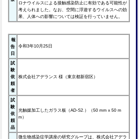
ロナウイルスによる接触感染防⽌に有効である可能性が
考えられました。なお、空間に浮遊するウイルスへの効
果、⼈体への影響については検証を⾏っていません。
報
令和3年10月25日
告
日
試
験
依
株式会社アデランス 様（東京都新宿区）
頼
者
試
験
光触媒加⼯したガラス板（AD-S2.）（50 mm x 50 m
依
m）
頼
品
微生物感染症学講座の研究グループは、株式会社アデラ