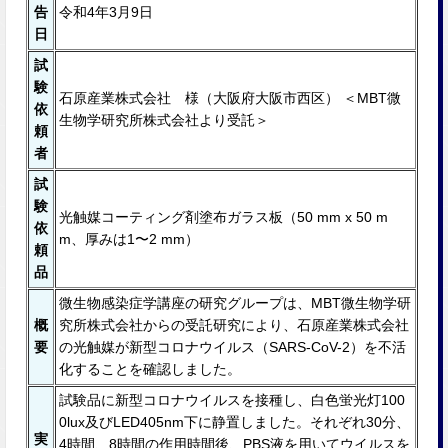
告
令和4年3月9日
日
試
験
石原産業株式会社 様（大阪府大阪市西区） ＜MBT微
依
生物学研究所株式会社より受託＞
頼
者
試
験
光触媒コーティング剤塗布ガラス板（50 mm x 50 m
依
m、厚みは1〜2 mm）
頼
品
微生物感染症学講座の研究グループは、MBT微生物学研
概
究所株式会社からの受託研究により、石原産業株式会社
要
の光触媒が新型コロナウイルス（SARS-CoV-2）を不活
化することを確認しました。
試験品に新型コロナウイルスを接種し、白色蛍光灯100
0lux及びLED405nm下に静置しました。それぞれ30分、
実
4時間、8時間の作⽤時間後、PBS液を用いてウイルスを