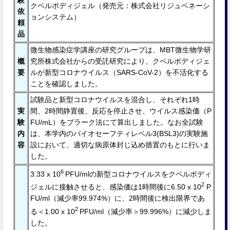
験
クベルボディジェル（発売元：株式会社リジュベネーシ
依
ョンシステム）
頼
品
微生物感染症学講座の研究グループは、MBT微生物学研
概
究所株式会社からの受託研究により、クベルボディジェ
要
ルが新型コロナウイルス（SARS-CoV-2）を不活化する
ことを確認しました。
試験品と新型コロナウイルスを混合し、それぞれ1時
実
間、2時間静置後、反応を停止させ、ウイルス感染価（P
験
FU/mL）をプラーク法にて算出しました。なお全試験
内
は、本学内のバイオセーフティレベル3(BSL3)の実験施
容
設において、適切な病原体封じ込め措置のもとに⾏いま
した。
6
3.33 x 10
PFU/mlの新型コロナウイルスをクベルボディ
2
ジェルに接触させると、感染価は1時間後に6.50 x 10
P
FU/ml（減少率99.974%）に、2時間後に検出限界であ
2
る＜1.00 x 10
PFU/ml（減少率＞99.996%）に減少しま
した。