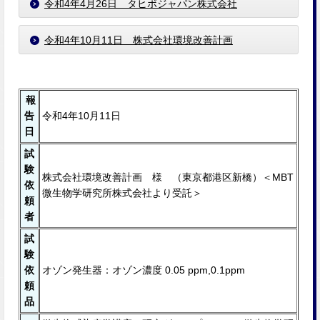
令和4年4月26日 タヒボジャパン株式会社
令和4年10月11日 株式会社環境改善計画
報
告
令和4年10月11日
日
試
験
株式会社環境改善計画 様 （東京都港区新橋）＜MBT
依
微生物学研究所株式会社より受託＞
頼
者
試
験
依
オゾン発生器：オゾン濃度 0.05 ppm,0.1ppm
頼
品