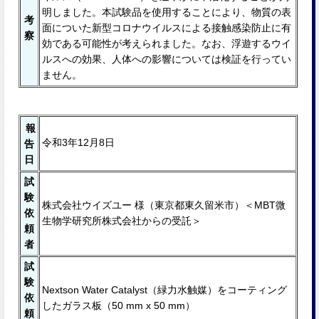
明しました。本試験品を使⽤することにより、物質の表
考
⾯についた新型コロナウイルスによる接触感染防⽌に有
察
効である可能性が考えられました。なお、浮遊するウイ
ルスへの効果、⼈体への影響については検証を⾏ってい
ません。
報
令和3年12月8日
告
日
試
験
株式会社ウイズユー 様（東京都東久留米市）＜MBT微
依
生物学研究所株式会社からの受託＞
頼
者
試
験
Nextson Water Catalyst（緑⼒⽔触媒）をコーティング
依
したガラス板（50 mm x 50 mm）
頼