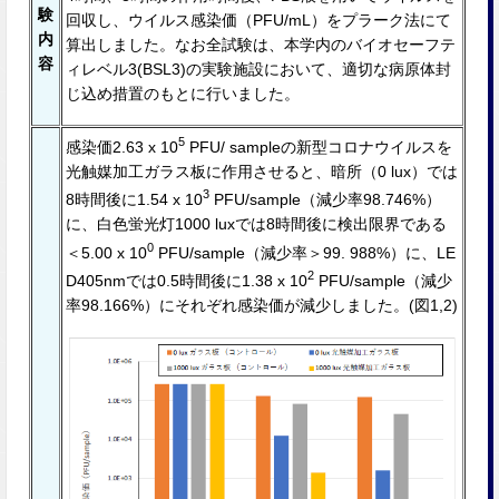
験
回収し、ウイルス感染価（PFU/mL）をプラーク法にて
内
算出しました。なお全試験は、本学内のバイオセーフテ
容
ィレベル3(BSL3)の実験施設において、適切な病原体封
じ込め措置のもとに⾏いました。
5
感染価2.63 x 10
PFU/ sampleの新型コロナウイルスを
光触媒加⼯ガラス板に作⽤させると、暗所（0 lux）では
3
8時間後に1.54 x 10
PFU/sample（減少率98.746%）
に、⽩⾊蛍光灯1000 luxでは8時間後に検出限界である
0
＜5.00 x 10
PFU/sample（減少率＞99. 988%）に、LE
2
D405nmでは0.5時間後に1.38 x 10
PFU/sample（減少
率98.166%）にそれぞれ感染価が減少しました。(図1,2)