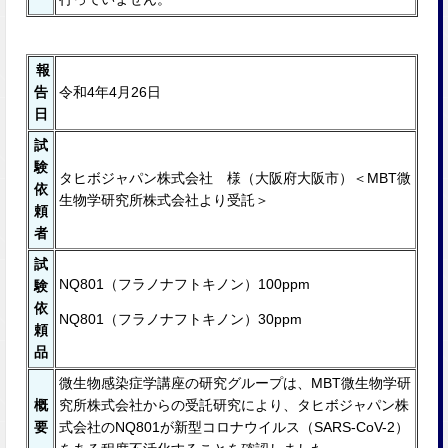
報
告
令和4年4月26日
日
試
験
タヒボジャパン株式会社 様（大阪府大阪市）＜MBT微
依
生物学研究所株式会社より受託＞
頼
者
試
NQ801（フラノナフトキノン）100ppm
験
依
NQ801（フラノナフトキノン）30ppm
頼
品
微生物感染症学講座の研究グループは、MBT微生物学研
概
究所株式会社からの受託研究により、タヒボジャパン株
要
式会社のNQ801が新型コロナウイルス（SARS-CoV-2）