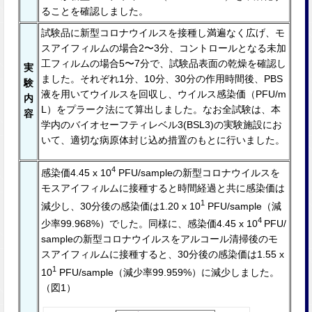
ることを確認しました。
試験品に新型コロナウイルスを接種し満遍なく広げ、モ
スアイフィルムの場合2〜3分、コントロールとなる未加
⼯フィルムの場合5〜7分で、試験品表⾯の乾燥を確認し
実
ました。それぞれ1分、10分、30分の作⽤時間後、PBS
験
液を用いてウイルスを回収し、ウイルス感染価（PFU/m
内
L）をプラーク法にて算出しました。なお全試験は、本
容
学内のバイオセーフティレベル3(BSL3)の実験施設にお
いて、適切な病原体封じ込め措置のもとに⾏いました。
4
感染価4.45 x 10
PFU/sampleの新型コロナウイルスを
モスアイフィルムに接種すると時間経過と共に感染価は
1
減少し、30分後の感染価は1.20 x 10
PFU/sample（減
4
少率99.968%）でした。同様に、感染価4.45 x 10
PFU/
sampleの新型コロナウイルスをアルコール清掃後のモ
スアイフィルムに接種すると、30分後の感染価は1.55 x
1
10
PFU/sample（減少率99.959%）に減少しました。
（図1）