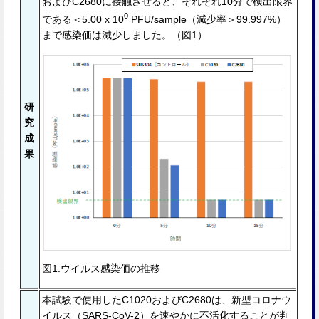
およびC2680に接触させると、それぞれ10分で検出限界
0
である＜5.00 x 10
PFU/sample（減少率＞99.997%）
まで感染価は減少しました。（図1）
研
究
成
果
図1.ウイルス感染価の推移
本試験で使⽤したC1020およびC2680は、新型コロナウ
イルス（SARS-CoV-2）を速やかに不活化することが判