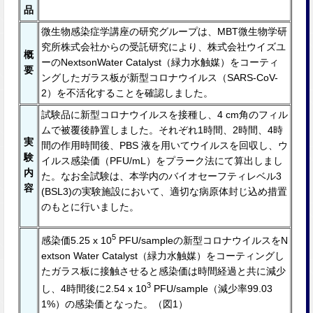
品
微生物感染症学講座の研究グループは、MBT微生物学研
究所株式会社からの受託研究により、株式会社ウイズユ
概
ーのNextsonWater Catalyst（緑⼒⽔触媒）をコーティ
要
ングしたガラス板が新型コロナウイルス（SARS-CoV-
2）を不活化することを確認しました。
試験品に新型コロナウイルスを接種し、4 cm⾓のフィル
ムで被覆後静置しました。それぞれ1時間、2時間、4時
実
間の作⽤時間後、PBS 液を用いてウイルスを回収し、ウ
験
イルス感染価（PFU/mL）をプラーク法にて算出しまし
内
た。なお全試験は、本学内のバイオセーフティレベル3
容
(BSL3)の実験施設において、適切な病原体封じ込め措置
のもとに⾏いました。
5
感染価5.25 x 10
PFU/sampleの新型コロナウイルスをN
extson Water Catalyst（緑⼒⽔触媒）をコーティングし
たガラス板に接触させると感染価は時間経過と共に減少
3
し、4時間後に2.54 x 10
PFU/sample（減少率99.03
1%）の感染価となった。（図1）