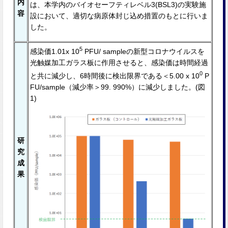
内
は、本学内のバイオセーフティレベル3(BSL3)の実験施
容
設において、適切な病原体封じ込め措置のもとに⾏いま
した。
5
感染価1.01x 10
PFU/ sampleの新型コロナウイルスを
光触媒加⼯ガラス板に作⽤させると、感染価は時間経過
0
と共に減少し、6時間後に検出限界である＜5.00 x 10
P
FU/sample（減少率＞99. 990%）に減少しました。(図
1)
研
究
成
果