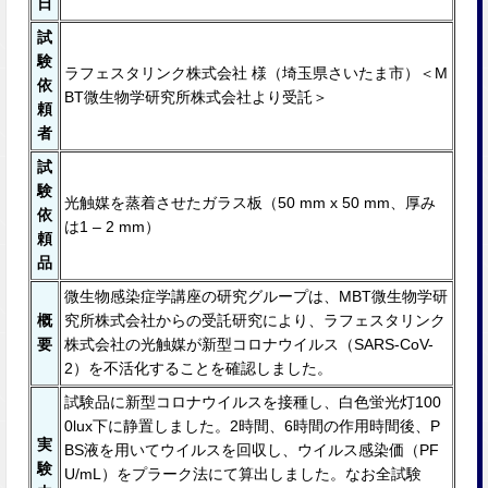
日
試
験
ラフェスタリンク株式会社 様（埼玉県さいたま市）＜M
依
BT微生物学研究所株式会社より受託＞
頼
者
試
験
光触媒を蒸着させたガラス板（50 mm x 50 mm、厚み
依
は1 – 2 mm）
頼
品
微生物感染症学講座の研究グループは、MBT微生物学研
概
究所株式会社からの受託研究により、ラフェスタリンク
要
株式会社の光触媒が新型コロナウイルス（SARS-CoV-
2）を不活化することを確認しました。
試験品に新型コロナウイルスを接種し、白色蛍光灯100
0lux下に静置しました。2時間、6時間の作⽤時間後、P
実
BS液を用いてウイルスを回収し、ウイルス感染価（PF
験
U/mL）をプラーク法にて算出しました。なお全試験