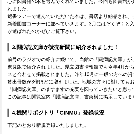
心に図書館の本を選んでくれていました。今回も図書館が
れました。
選書ツアーで選んでいただいた本は、書店より納品され、
新着図書コーナーに並べていきます。3月にはぞくぞくと
が選ばれたのかぜひご覧下さい。
3.闘病記文庫が読売新聞に紹介されました！
前号のラジオでの紹介に続いて、当館の「闘病記文庫」が、
奈良版で紹介されました。県立図書情報館でも今年4月か
スと合わせて掲載されました。昨年10月に一般の方への貸
貸出冊数が3倍ほどに増えました。地域の方々に対しても
「闘病記文庫」のますますの充実を図っていきたいと思っ
この記事は閲覧室内「闘病記文庫」書架横に掲示していま
4.機関リポジトリ「GINMU」登録状況
下記のとおり新規登録いたしました。