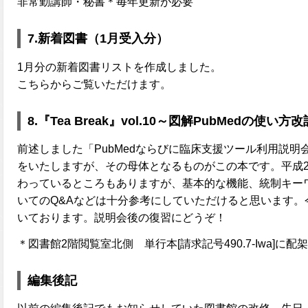
非常勤講師・秘書＊毎年更新が必要
7.新着図書（1月受入分）
1月分の新着図書リストを作成しました。
こちらからご覧いただけます。
8.『Tea Break』vol.10～図解PubMedの使い方
前述しました「PubMedならびに臨床支援ツール利用説明会
をいたしますが、その母体となるものがこの本です。平成2
わっているところもありますが、基本的な機能、統制キーワー
いてのQ&Aなどは十分参考にしていただけると思います。
いております。説明会後の復習にどうぞ！
＊図書館2階閲覧室北側 単行本[請求記号490.7-Iwa]に配架
編集後記