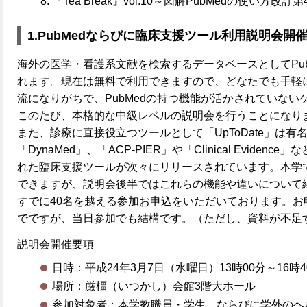
『Tea Break』vol.10～図解PubMedの使い方改訂
1.PubMedならびに臨床支援ツール利用説明会開
海外の医学・看護系文献を検索するデータベースとしてPubMe
れます。現在は無料で利用できますので、どなたでも手軽
流になりがちで、PubMedの持つ機能が活かされていな
このたび、本格的な中級レベルの説明会を行うことになり
また、診療に直接役立つツールとして「UpToDate」は有
「DynaMed」、「ACP-PIER」や「Clinical Evide
れた臨床支援ツールが次々にリリースされています。本学
できますが、説明会後半ではこれらの機能や違いについて
すでに40名を越える参加お申込をいただいております。お
でですが、当日参加でも結構です。（ただし、資料が不足
説明会開催要項
日時：平成24年3月7日（水曜日）13時00分～16時4
場所：厳橿（いつかし）会館3階大ホール
参加対象者：本学教職員・学生、ならびに学外のヘ