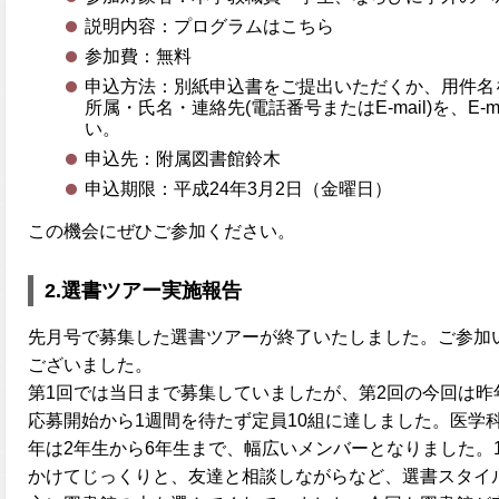
説明内容：プログラムはこちら
参加費：無料
申込方法：別紙申込書をご提出いただくか、用件名
所属・氏名・連絡先(電話番号またはE-mail)を、E-
い。
申込先：附属図書館鈴木
申込期限：平成24年3月2日（金曜日）
この機会にぜひご参加ください。
2.選書ツアー実施報告
先月号で募集した選書ツアーが終了いたしました。ご参加
ございました。
第1回では当日まで募集していましたが、第2回の今回は昨
応募開始から1週間を待たず定員10組に達しました。医学
年は2年生から6年生まで、幅広いメンバーとなりました。
かけてじっくりと、友達と相談しながらなど、選書スタイ