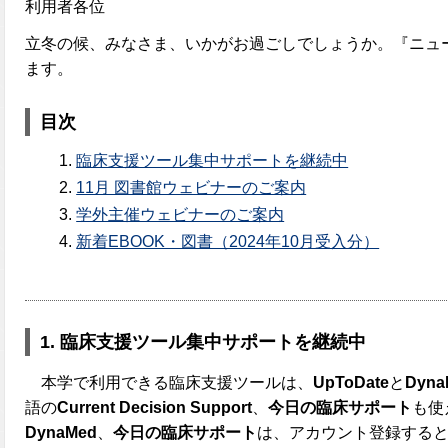
利用者各位
立冬の候、みなさま、いかがお過ごしでしょうか。『ニュー
ます。
目次
臨床支援ツール集中サポートを継続中
11月 図書館ウェビナーのご案内
学外主催ウェビナーのご案内
新着EBOOK・図書（2024年10月受入分）
1.
臨床支援ツール集中サポートを継続中
本学で利用できる臨床支援ツールは、
UpToDate
と
Dyna
語の
Current Decision Support
、
今日の臨床サポート
も使
DynaMed
、
今日の臨床サポート
は、アカウント登録する