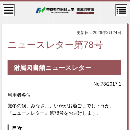
検
コン
索・
テン
共通
ツメ
メニ
ニュ
ュー
ー
更新日：2026年3月24日
ニュースレター第78号
附属図書館ニュースレター
No.78/2017.1
利用者各位
厳冬の候、みなさま、いかがお過ごしでしょうか。
『ニュースレター』第78号をお届けします。
目次