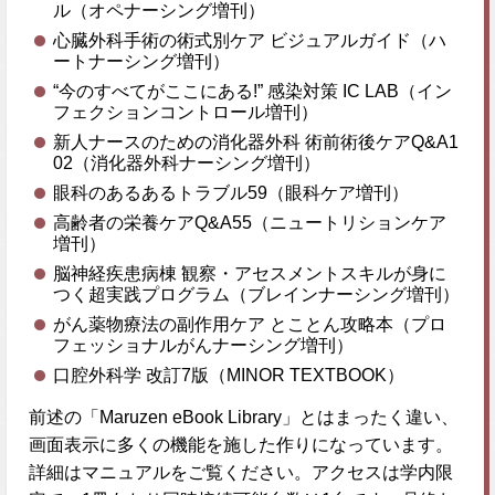
ル（オペナーシング増刊）
心臓外科手術の術式別ケア ビジュアルガイド（ハ
ートナーシング増刊）
“今のすべてがここにある!” 感染対策 IC LAB（イン
フェクションコントロール増刊）
新人ナースのための消化器外科 術前術後ケアQ&A1
02（消化器外科ナーシング増刊）
眼科のあるあるトラブル59（眼科ケア増刊）
高齢者の栄養ケアQ&A55（ニュートリションケア
増刊）
脳神経疾患病棟 観察・アセスメントスキルが身に
つく超実践プログラム（ブレインナーシング増刊）
がん薬物療法の副作用ケア とことん攻略本（プロ
フェッショナルがんナーシング増刊）
口腔外科学 改訂7版（MINOR TEXTBOOK）
前述の「Maruzen eBook Library」とはまったく違い、
画面表示に多くの機能を施した作りになっています。
詳細はマニュアルをご覧ください。アクセスは学内限