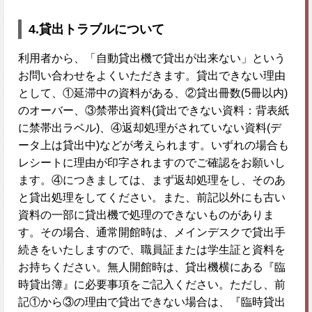
4.貸出トラブルについて
利用者から、「自動貸出機で貸出が出来ない」という
お問い合わせをよくいただきます。貸出できない理由
として、①延滞中の資料がある、②貸出冊数(5冊以内)
のオーバー、③禁帯出資料(貸出できない資料：背表紙
に禁帯出ラベル)、④返却処理がされていない資料(デ
ータ上は貸出中)などが考えられます。いずれの場合も
レシートに理由が印字されますのでご確認をお願いし
ます。④につきましては、まず返却処理をし、そのあ
と貸出処理をしてください。また、前記以外にも古い
資料の一部に貸出機で処理のできないものがありま
す。その場合、通常開館時は、メインデスクで貸出手
続きをいたしますので、職員証または学生証と資料を
お持ちください。無人開館時は、貸出機横にある『臨
時貸出簿』に必要事項をご記入ください。ただし、前
記①から③の理由で貸出できない場合は、『臨時貸出