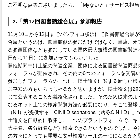
ご不明な点等ございましたら、「Myないと」サービス担
2.「第17回図書館総合展」参加報告
11月10日から12日までパシフィコ横浜にて図書館総合展
合展というのは、図書館側の参加だけではなく、書店、オ
る参画団体なども参加している国内最大規模の図書館関連イ
日から11日）に参加させてもらいました。
開催期間中は上記の関連企業、団体による図書館関連商品の
フォーラムが開催され、その内の6つのフォーラムを受講
参加したフォーラムの一つに、博士論文に関する新しい検
ご存知の方もいらっしゃるかと思いますが、博士論文は20
じて公表することが義務化されました。そのため従来のよ
なるネット上での検索閲覧方法が必要になり、そこで登場
（NII）が提供する「CiNii Dissertations（略称CiN
士論文を自動的に収集し、一つのプラットフォームで、キ
大学名、各分野名など）検索できるというものでした。今
の方々にとっても重要な文献検索ツールの一つになるかと