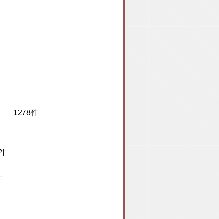
雑誌） 1278件
件
）
件